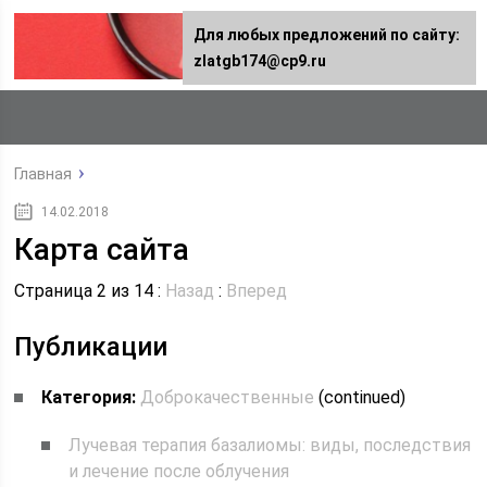
Для любых предложений по сайту:
zlatgb174@cp9.ru
Главная
14.02.2018
Карта сайта
Страница 2 из 14 :
Назад
:
Вперед
Публикации
Категория:
Доброкачественные
(continued)
Лучевая терапия базалиомы: виды, последствия
и лечение после облучения