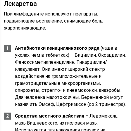
Лекарства
При лимфадените используют препараты,
подавляющие воспаление, снимающие боль,
жаропонижающие:
Антибиотики пенициллинового ряда
(чаще в
уколах, чем в таблетках) – Бициллин, Оксаццилин,
Феноксиметилпенициллин, Тикарциллин/
клавуланат. Они имеют широкий спектр
воздействия на грамположительные и
грамотрицательные микроорганизмы,
спирохеты, стрепто- и пневмококки, анаэробы.
Для человека малотоксичны. Беременной могут
назначить Эмсеф, Цефтриаксон (со 2 триместра).
Средства местного действия
– Левомеколь,
мазь Вишневского, ихтиоловая мазь.
Используется для наложения повязок на