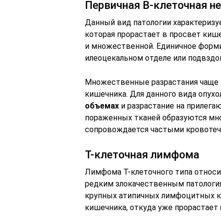
Первичная В-клеточная 
Данный вид патологии характеризу
которая прорастает в просвет киш
и множественной. Единичное форм
илеоцекальном отделе или подвзд
Множественные разрастания чаще 
кишечника. Для данного вида опух
объемах
и разрастание на прилега
пораженных тканей образуются мно
сопровождается частыми кровотеч
Т-клеточная лимфома
Лимфома Т-клеточного типа относ
редким злокачественным патология
крупных атипичных лимфоцитных кл
кишечника, откуда уже прорастает