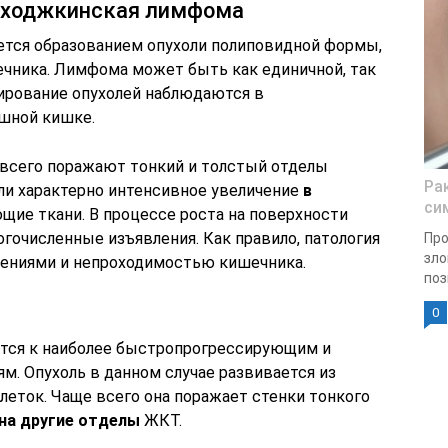
неходжкинская лимфома
ется образованием опухоли полиповидной формы,
ечника. Лимфома может быть как единичной, так
ирование опухолей наблюдаются в
ошной кишке.
всего поражают тонкий и толстый отделы
Ра
оли характерно интенсивное увеличение
в
си
ющие ткани. В процессе роста на поверхности
гочисленные изъявления. Как правило, патология
Пр
зло
ениями и непроходимостью кишечника.
поз
0
ится к наиболее быстропрогрессирующим и
м. Опухоль в данном случае развивается из
еток. Чаще всего она поражает стенки тонкого
на другие отделы
ЖКТ.