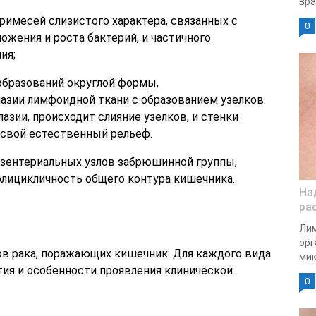
вра
римесей слизистого характера, связанных с
0
жения и роста бактерий, и частичного
ия;
бразований округлой формы,
азии лимфоидной ткани с образованием узелков.
азии, происходит слияние узелков, и стенки
свой естественный рельеф.
зентериальных узлов забрюшинной группы,
олицикличность общего контура кишечника.
На
ра
Лим
орг
в рака, поражающих кишечник. Для каждого вида
мик
ия и особенности проявления клинической
0