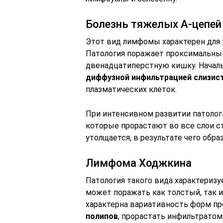
Болезнь тяжелых А-цепей
Этот вид лимфомы характерен для 
Патология поражает проксимальный
двенадцатиперстную кишку. Началь
диффузной инфильтрацией слизис
плазматических клеток.
При интенсивном развитии патолог
которые прорастают во все слои ст
утолщается, в результате чего обр
Лимфома Ходжкина
Патология такого вида характеризу
может поражать как толстый, так 
характерна вариативность форм пр
полипов
, прорастать инфильтрато