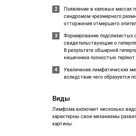
Появление в каловых массах п
синдромом чрезмерного размно
отторжения отмершего эпител
Формирование подслизистых о
свидетельствующие о гиперпл
В результате обширной гиперпл
кишечника полностью теряют 
Увеличение лимфатических ме
вследствие чего образуется п
Виды
Лимфома включает несколько видо
характерны свои механизмы развит
картины.