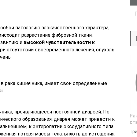
обой патологию злокачественного характера,
оисходит разрастание фиброзной ткани.
азвитию и
высокой чувствительности к
При отсутствии своевременного лечения, опухоль
чень.
ов рака кишечника, имеет свои определенные
я:
чника, проявляющееся постоянной диареей. По
Ра
ического образования, диарея может привести к
ст
альнейшем, к энтеропатии экссудативного типа.
При
женная потеря массы тела, вплоть до истощения.