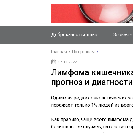
Доброкачественные
Злокаче
Главная
По органам
05.11.2022
Лимфома кишечника
прогноз и диагност
Одним из редких онкологических з
поражает только 1% людей из всег
Как правило, чаще всего лимфома д
большинстве случаев, патология по