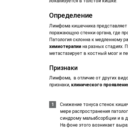
локализуется в толстой кишке.
Определение
Лимфома кишечника представляет с
поражающую стенки органа, где пр
Патология склонна к медленному р
химиотерапии
на разных стадиях. 
метастазирует в костный мозг и пе
Признаки
Лимфома, в отличие от других вид
признаки,
клинического проявлени
Снижение тонуса стенок кише
мере распространения патолог
синдрому мальабсорбции и в д
На фоне этого возникает выра