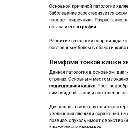
Основной причиной патологии явля
Заболевание характеризуется фор
просвет кишечника. Разрастание о
органа и его
атрофии
.
Развитие патологии сопровождаетс
постоянным болям в области живот
Лимфома тонкой кишки за
Данная патология в основном, диа
странах. Основным местом локализ
подвздошная кишка
. Рост новообр
лимфоидной ткани и постепенно раз
Для данного вида опухоли характе
увеличения площади поражения, на
правило, опухоль имеет свойство 
лимфоузлы и селезенку.