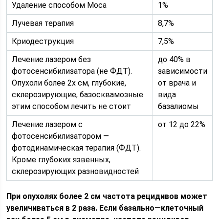
Удаление способом Моса
1%
Лучевая терапия
8,7%
Криодеструкция
7,5%
Лечение лазером без
до 40% в
фотосенсибилизатора (не ФДТ).
зависимости
Опухоли более 2х см, глубокие,
от врача и
склерозирующие, базосквамозные
вида
этим способом лечить не стоит
базалиомы
Лечение лазером с
от 12 до 22%
фотосенсибилизатором —
фотодинамическая терапия (ФДТ).
Кроме глубоких язвенных,
склерозирующих разновидностей
При опухолях более 2 см частота рецидивов может
увеличиваться в 2 раза. Если базально—клеточный