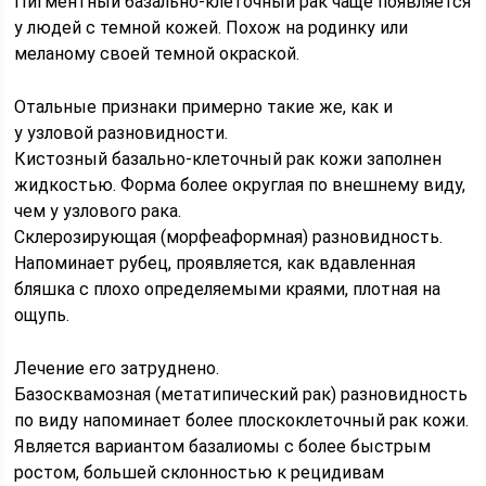
Пигментный базально-клеточный рак чаще появляется
у людей с темной кожей. Похож на родинку или
меланому своей темной окраской.
Отальные признаки примерно такие же, как и
у узловой разновидности.
Кистозный базально-клеточный рак кожи заполнен
жидкостью. Форма более округлая по внешнему виду,
чем у узлового рака.
Склерозирующая (морфеаформная) разновидность.
Напоминает рубец, проявляется, как вдавленная
бляшка с плохо определяемыми краями, плотная на
ощупь.
Лечение его затруднено.
Базосквамозная (метатипический рак) разновидность
по виду напоминает более плоскоклеточный рак кожи.
Является вариантом базалиомы с более быстрым
ростом, большей склонностью к рецидивам