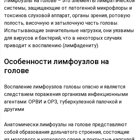
Лимфоузлы на голове – это элементы лимфатической
системы, защищающие от патогенной микрофлоры и
токсинов слуховой аппарат, органы зрения, ротовую
полость, височную и затылочную часть головы.
Испытывающие значительные нагрузки, они уязвимы
для вирусов и бактерий, что в некоторых случаях
приводит к воспалению (лимфадениту).
Особенности лимфоузлов на
голове
Воспаление лимфоузлов головы опасно и является
следствием поражения организма инфекционными
агентами: ОРВИ и ОРЗ, туберкулезной палочкой и
другими
Анатомически лимфоузлы на голове представляют
собой образования дольчатого строения, состоящие
из мозгового и коркового слоев и покрытые капсулой.