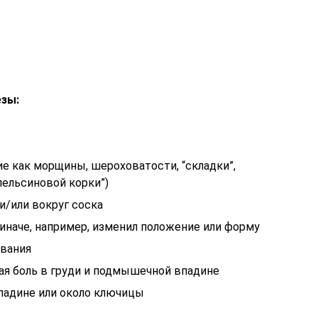
зы:
ие как морщины, шероховатости, “складки”,
апельсиновой корки”)
и/или вокруг соска
т иначе, например, изменил положение или форму
ивания
ная боль в груди и подмышечной впадине
падине или около ключицы