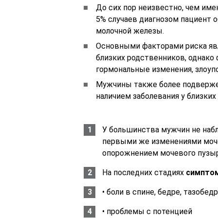
До сих пор неизвестно, чем им
5% случаев диагнозом пациент о
молочной железы.
Основными факторами риска явл
близких родственников, однако
гормональные изменения, злоупо
Мужчины также более подвержен
наличием заболевания у близких
У большинства мужчин не набл
первыми же изменениями моче
опорожнением мочевого пузыря
На последних стадиях
симптом
• боли в спине, бедре, тазобе
• проблемы с потенцией