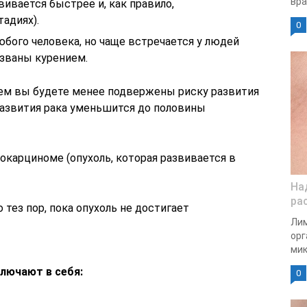
вра
вивается быстрее и, как правило,
тадиях).
0
юбого человека, но чаще встречается у людей
ызваны курением.
нем вы будете менее подвержены риску развития
 развития рака уменьшится до половины
карциноме (опухоль, которая развивается в
На
ра
тез пор, пока опухоль не достигает
Лим
орг
мик
ключают в себя:
0