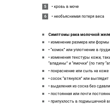
• кровь в моче
• необъяснимая потеря веса
Симптомы рака молочной желе
• изменение размера или формы
• “комок” или уплотнение в груди
• изменения текстуры кожи, так
“впадины” и “ямочки” (по типу “
• покраснение или сыпь на коже 
• cосок “втянулся” или выгляди
• выделения из соска без сдавл
• постоянная или почти постоян
• припухлость в подмышечной в